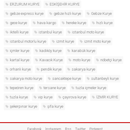
ERZURUM KURYE
ESKİŞEHİR KURYE
gebze express kurye
gebze hızlı kurye
Gebze Kurye
gece kurye
hava kargo
hereke kurye
hızlı kurye
ikitelli kurye
istanbul kurye
istanbul moto kurye
istanbul motorlu kurye
izmit kurye
izmit moto kurye
içmler kurye
kadıköy kurye
karabük kurye
kartal kurye
Kavacık Kurye
moto kurye
nöbetçi kurye
orhanlı kurye
pendik kurye
sakarya kurye
sakarya moto kurye
sancaktepe kurye
sultanbeyli kurye
tepeören kurye
tersane kurye
tuzla içmeler kurye
tuzla kurye
vip kurye
çayırova kurye
İZMİR KURYE
şekerpınar kurye
şifa kurye
Facebook
İnstagram
Rss
Twitter
Pinterest