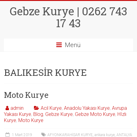
Skip
Gebze Kurye | 0262 743
to
content
17 43
Menü
BALIKESİR KURYE
Moto Kurye
admin
Acil Kurye
,
Anadolu Yakası Kurye
,
Avrupa
Yakası Kurye
,
Blog
,
Gebze Kurye
,
Gebze Moto Kurye
,
HIzlı
Kurye
,
Moto Kurye
1 Mart 2019
AFYONKARAHİSAR KURYE
,
ankara kurye
,
ANTALYA