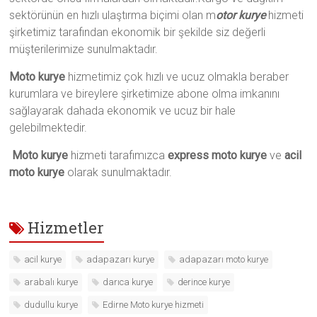
sektörünün en hızlı ulaştırma biçimi olan m
otor kurye
hizmeti
şirketimiz tarafından ekonomik bir şekilde siz değerli
müşterilerimize sunulmaktadır.
Moto kurye
hizmetimiz çok hızlı ve ucuz olmakla beraber
kurumlara ve bireylere şirketimize abone olma imkanını
sağlayarak dahada ekonomik ve ucuz bir hale
gelebilmektedir.
Moto kurye
hizmeti tarafımızca
express moto kurye
ve
acil
moto kurye
olarak sunulmaktadır.
Hizmetler
acil kurye
adapazarı kurye
adapazarı moto kurye
arabalı kurye
darıca kurye
derince kurye
dudullu kurye
Edirne Moto kurye hizmeti