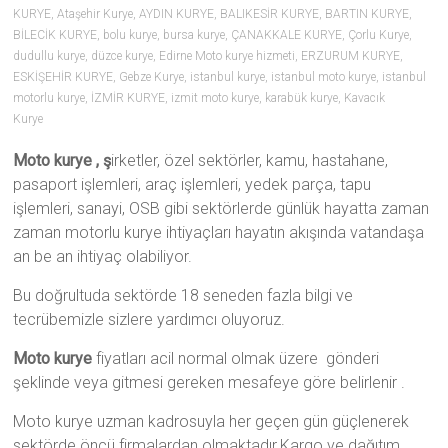
KURYE
,
Ataşehir Kurye
,
AYDIN KURYE
,
BALIKESİR KURYE
,
BARTIN KURYE
,
BİLECİK KURYE
,
bolu kurye
,
bursa kurye
,
ÇANAKKALE KURYE
,
Çorlu Kurye
,
dudullu kurye
,
düzce kurye
,
Edirne Moto kurye hizmeti
,
ERZURUM KURYE
,
ESKİŞEHİR KURYE
,
Gebze Kurye
,
istanbul kurye
,
istanbul moto kurye
,
istanbul
motorlu kurye
,
İZMİR KURYE
,
izmit moto kurye
,
karabük kurye
,
Kavacık
Kurye
Moto kurye , ş
irketler, özel sektörler, kamu, hastahane,
pasaport işlemleri, araç işlemleri, yedek parça, tapu
işlemleri, sanayi, OSB gibi sektörlerde günlük hayatta zaman
zaman motorlu kurye ihtiyaçları hayatın akışında vatandaşa
an be an ihtiyaç olabiliyor.
Bu doğrultuda sektörde 18 seneden fazla bilgi ve
tecrübemizle sizlere yardımcı oluyoruz.
Moto kurye
fiyatları acil normal olmak üzere gönderi
şeklinde veya gitmesi gereken mesafeye göre belirlenir .
Moto kurye uzman kadrosuyla her geçen gün güçlenerek
sektörde öncü firmalardan olmaktadır.Kargo ve dağıtım