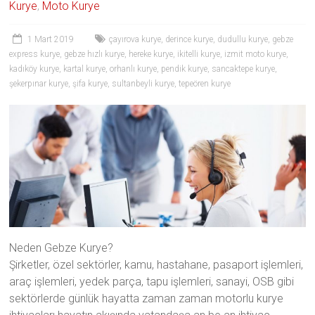
Kurye
,
Moto Kurye
1 Mart 2019
çayırova kurye
,
derince kurye
,
dudullu kurye
,
gebze
express kurye
,
gebze hızlı kurye
,
hereke kurye
,
ikitelli kurye
,
izmit moto kurye
,
kadıköy kurye
,
kartal kurye
,
orhanlı kurye
,
pendik kurye
,
sancaktepe kurye
,
şekerpınar kurye
,
şifa kurye
,
sultanbeyli kurye
,
tepeören kurye
Neden Gebze Kurye?
Şirketler, özel sektörler, kamu, hastahane, pasaport işlemleri,
araç işlemleri, yedek parça, tapu işlemleri, sanayi, OSB gibi
sektörlerde günlük hayatta zaman zaman motorlu kurye