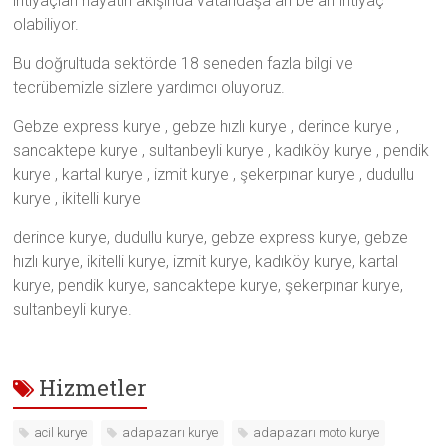
ihtiyaçları hayatın akışında vatandaşa an be an ihtiyaç
olabiliyor.
Bu doğrultuda sektörde 18 seneden fazla bilgi ve
tecrübemizle sizlere yardımcı oluyoruz.
Gebze express kurye , gebze hızlı kurye , derince kurye ,
sancaktepe kurye , sultanbeyli kurye , kadıköy kurye , pendik
kurye , kartal kurye , izmit kurye , şekerpınar kurye , dudullu
kurye , ikitelli kurye
derince kurye, dudullu kurye, gebze express kurye, gebze
hızlı kurye, ikitelli kurye, izmit kurye, kadıköy kurye, kartal
kurye, pendik kurye, sancaktepe kurye, şekerpınar kurye,
sultanbeyli kurye.
Hizmetler
acil kurye
adapazarı kurye
adapazarı moto kurye