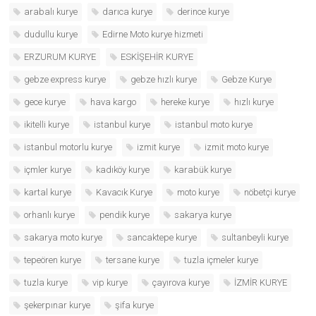
arabalı kurye
darıca kurye
derince kurye
dudullu kurye
Edirne Moto kurye hizmeti
ERZURUM KURYE
ESKİŞEHİR KURYE
gebze express kurye
gebze hızlı kurye
Gebze Kurye
gece kurye
hava kargo
hereke kurye
hızlı kurye
ikitelli kurye
istanbul kurye
istanbul moto kurye
istanbul motorlu kurye
izmit kurye
izmit moto kurye
içmler kurye
kadıköy kurye
karabük kurye
kartal kurye
Kavacık Kurye
moto kurye
nöbetçi kurye
orhanlı kurye
pendik kurye
sakarya kurye
sakarya moto kurye
sancaktepe kurye
sultanbeyli kurye
tepeören kurye
tersane kurye
tuzla içmeler kurye
tuzla kurye
vip kurye
çayırova kurye
İZMİR KURYE
şekerpınar kurye
şifa kurye