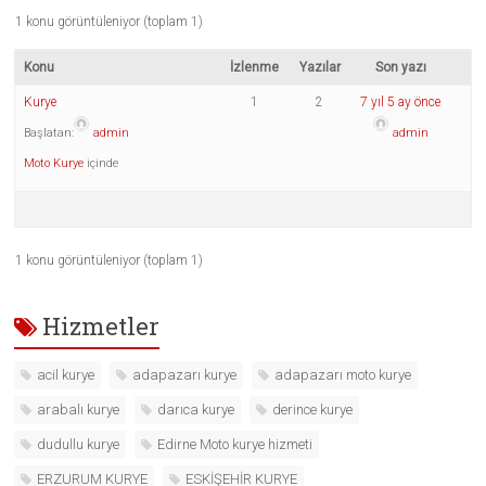
1 konu görüntüleniyor (toplam 1)
Konu
İzlenme
Yazılar
Son yazı
Kurye
1
2
7 yıl 5 ay önce
Başlatan:
admin
admin
Moto Kurye
içinde
1 konu görüntüleniyor (toplam 1)
Hizmetler
acil kurye
adapazarı kurye
adapazarı moto kurye
arabalı kurye
darıca kurye
derince kurye
dudullu kurye
Edirne Moto kurye hizmeti
ERZURUM KURYE
ESKİŞEHİR KURYE