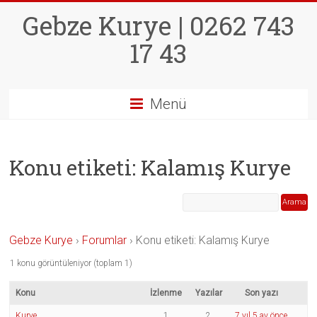
Skip
Gebze Kurye | 0262 743
to
content
17 43
Menü
Konu etiketi: Kalamış Kurye
Gebze Kurye
›
Forumlar
›
Konu etiketi: Kalamış Kurye
1 konu görüntüleniyor (toplam 1)
Konu
İzlenme
Yazılar
Son yazı
Kurye
1
2
7 yıl 5 ay önce