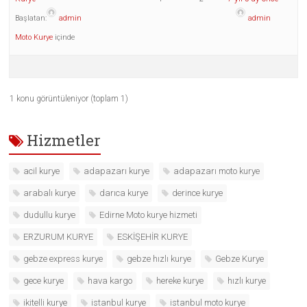
Başlatan:
admin
admin
Moto Kurye
içinde
1 konu görüntüleniyor (toplam 1)
Hizmetler
acil kurye
adapazarı kurye
adapazarı moto kurye
arabalı kurye
darıca kurye
derince kurye
dudullu kurye
Edirne Moto kurye hizmeti
ERZURUM KURYE
ESKİŞEHİR KURYE
gebze express kurye
gebze hızlı kurye
Gebze Kurye
gece kurye
hava kargo
hereke kurye
hızlı kurye
ikitelli kurye
istanbul kurye
istanbul moto kurye