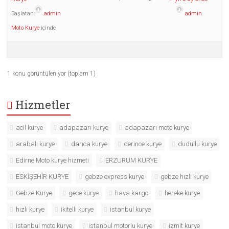
Başlatan:
admin
admin
Moto Kurye
içinde
1 konu görüntüleniyor (toplam 1)
Hizmetler
acil kurye
adapazarı kurye
adapazarı moto kurye
arabalı kurye
darıca kurye
derince kurye
dudullu kurye
Edirne Moto kurye hizmeti
ERZURUM KURYE
ESKİŞEHİR KURYE
gebze express kurye
gebze hızlı kurye
Gebze Kurye
gece kurye
hava kargo
hereke kurye
hızlı kurye
ikitelli kurye
istanbul kurye
istanbul moto kurye
istanbul motorlu kurye
izmit kurye