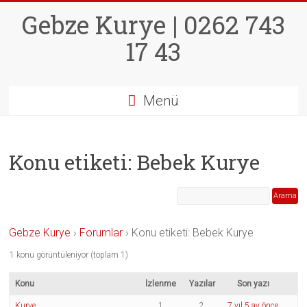
Skip
Gebze Kurye | 0262 743
to
content
17 43
Menü
Konu etiketi: Bebek Kurye
Gebze Kurye
›
Forumlar
›
Konu etiketi: Bebek Kurye
1 konu görüntüleniyor (toplam 1)
Konu
İzlenme
Yazılar
Son yazı
Kurye
1
2
7 yıl 5 ay önce