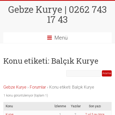
Skip
Gebze Kurye | 0262 743
to
content
17 43
Menü
Konu etiketi: Balçık Kurye
Gebze Kurye
›
Forumlar
›
Konu etiketi: Balçık Kurye
1 konu görüntüleniyor (toplam 1)
Konu
İzlenme
Yazılar
Son yazı
Kurye
1
2
7 yıl 5 ay önce