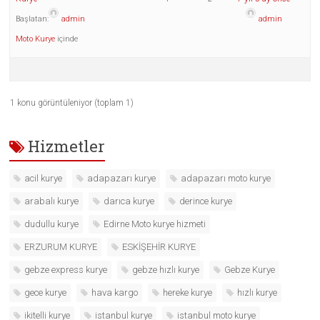
Başlatan:
admin
admin
Moto Kurye
içinde
1 konu görüntüleniyor (toplam 1)
Hizmetler
acil kurye
adapazarı kurye
adapazarı moto kurye
arabalı kurye
darıca kurye
derince kurye
dudullu kurye
Edirne Moto kurye hizmeti
ERZURUM KURYE
ESKİŞEHİR KURYE
gebze express kurye
gebze hızlı kurye
Gebze Kurye
gece kurye
hava kargo
hereke kurye
hızlı kurye
ikitelli kurye
istanbul kurye
istanbul moto kurye