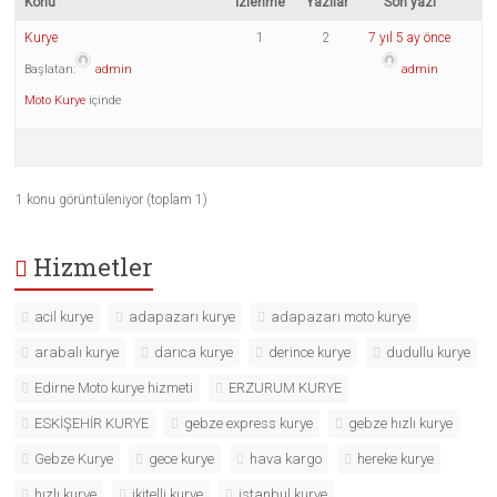
Konu
İzlenme
Yazılar
Son yazı
Kurye
1
2
7 yıl 5 ay önce
Başlatan:
admin
admin
Moto Kurye
içinde
1 konu görüntüleniyor (toplam 1)
Hizmetler
acil kurye
adapazarı kurye
adapazarı moto kurye
arabalı kurye
darıca kurye
derince kurye
dudullu kurye
Edirne Moto kurye hizmeti
ERZURUM KURYE
ESKİŞEHİR KURYE
gebze express kurye
gebze hızlı kurye
Gebze Kurye
gece kurye
hava kargo
hereke kurye
hızlı kurye
ikitelli kurye
istanbul kurye