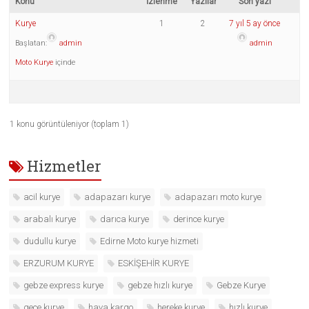
Konu
İzlenme
Yazılar
Son yazı
Kurye
1
2
7 yıl 5 ay önce
Başlatan:
admin
admin
Moto Kurye
içinde
1 konu görüntüleniyor (toplam 1)
Hizmetler
acil kurye
adapazarı kurye
adapazarı moto kurye
arabalı kurye
darıca kurye
derince kurye
dudullu kurye
Edirne Moto kurye hizmeti
ERZURUM KURYE
ESKİŞEHİR KURYE
gebze express kurye
gebze hızlı kurye
Gebze Kurye
gece kurye
hava kargo
hereke kurye
hızlı kurye