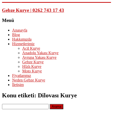
Skip
to
Gebze Kurye | 0262 743 17 43
content
Menü
Anasayfa
Blog
Hakkımızda
Hizmetlerimiz
Acil Kurye
Anadolu Yakası Kurye
Avrupa Yakası Kurye
Gebze Kurye
HIzlı Kurye
Moto Kurye
Fiyatlarımız
Neden Gebze Kurye
İletişim
Konu etiketi: Dilovası Kurye
Arama: