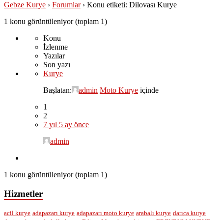
Gebze Kurye
›
Forumlar
›
Konu etiketi: Dilovası Kurye
1 konu görüntüleniyor (toplam 1)
Konu
İzlenme
Yazılar
Son yazı
Kurye
Başlatan:
admin
Moto Kurye
içinde
1
2
7 yıl 5 ay önce
admin
1 konu görüntüleniyor (toplam 1)
Hizmetler
acil kurye
adapazarı kurye
adapazarı moto kurye
arabalı kurye
darıca kurye